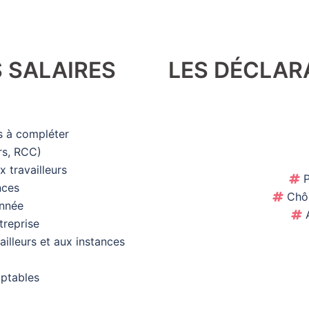
 SALAIRES
LES DÉCLAR
es à compléter
ers, RCC)
ux travailleurs
P
ances
Chôm
’année
A
ntreprise
illeurs et aux instances
omptables